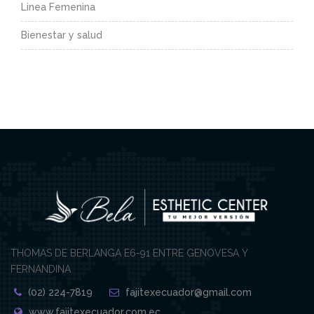
Linea Femenina
Bienestar y salud
THOMAS DE BERLANGA E6-91 ENTRE GENOVESA Y
FERNANDINA
(02) 224-7819
fajitexecuador@gmail.com
www.fajitexecuador.com.ec