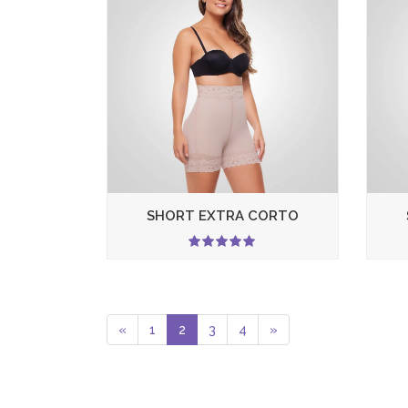
SHORT EXTRA CORTO
5.00
«
1
2
3
4
»