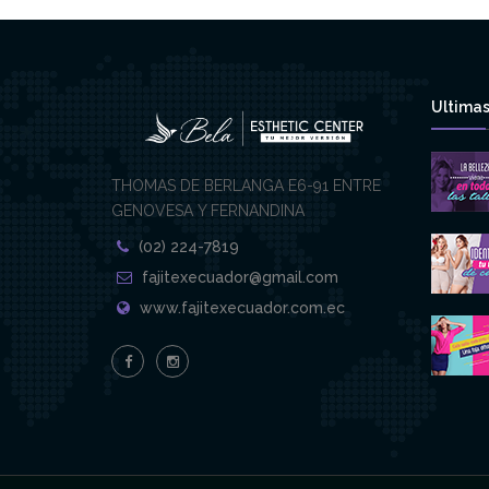
Ultimas
THOMAS DE BERLANGA E6-91 ENTRE
GENOVESA Y FERNANDINA
(02) 224-7819
fajitexecuador@gmail.com
www.fajitexecuador.com.ec