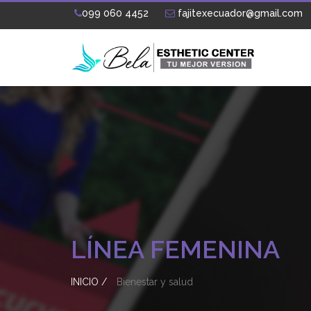
099 060 4452
fajitexecuador@gmail.com
LÍNEA FEMENINA
INICIO /
Bienestar y salud